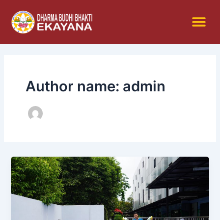
Skip
to
Me
Konsultasi & Pendaftaran
content
Author name: admin