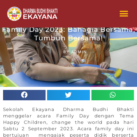
Skip
to
Me
Konsultasi & Pendaftaran
content
Family Day 2023: Bahagia Bersama,
Tumbuh Bersama!
BY
ADMIN
Share
Share
Share
on
on
on
facebook
twitter
whatsapp
Sekolah Ekayana Dharma Budhi Bhakti
menggelar acara Family Day dengan Tema
Happy Children, change the world pada hari
Sabtu 2 September 2023. Acara family day ini
bertujuan mengajak peserta didik berserta